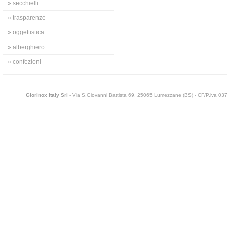
» secchielli
» trasparenze
» oggettistica
» alberghiero
» confezioni
Giorinox Italy Srl
- Via S.Giovanni Battista 69, 25065 Lumezzane (BS) - CF/P.iva 0