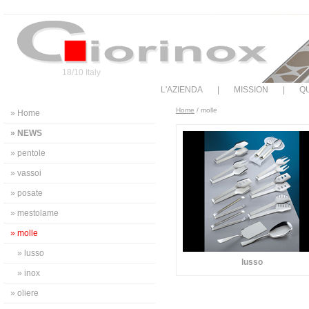
18/10 Italy
L'AZIENDA
|
MISSION
|
QU
Home
/ molle
» Home
» NEWS
» pentole
» vassoi
» posate
» mestolame
» molle
» lusso
lusso
» inox
» oliere