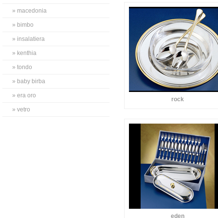
» macedonia
» bimbo
» insalatiera
» kenthia
» tondo
» baby birba
» era oro
rock
» vetro
eden