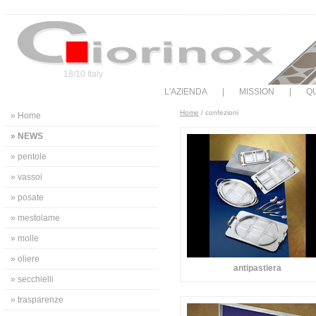
18/10 Italy
L'AZIENDA
|
MISSION
|
QU
Home
/ confezioni
» Home
» NEWS
» pentole
» vassoi
» posate
» mestolame
» molle
» oliere
antipastiera
» secchielli
» trasparenze