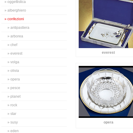
» oggettistica
» alberghiero
» confezioni
» antipastiera
» arborea
» chef
everest
» everest
» volga
» olivia
» opera
» pesce
» planet
» rock
» star
» susy
opera
» eden