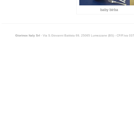
baby birba
Giorinox Italy Srl
- Via S.Giovanni Battista 69, 25065 Lumezzane (BS) - CF/P.iva 0