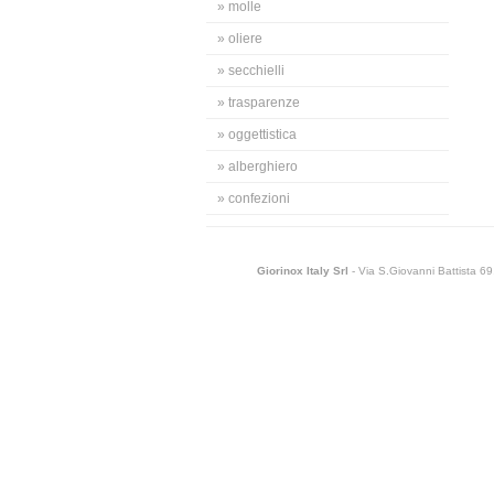
» molle
» oliere
» secchielli
» trasparenze
» oggettistica
» alberghiero
» confezioni
Giorinox Italy Srl
- Via S.Giovanni Battista 