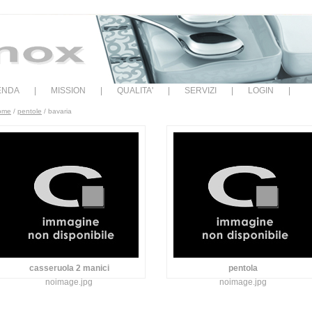
IENDA
|
MISSION
|
QUALITA'
|
SERVIZI
|
LOGIN
|
ome
/
pentole
/ bavaria
casseruola 2 manici
pentola
noimage.jpg
noimage.jpg