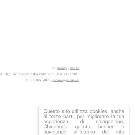
© |
privacy
|
credits
,00 - Reg. Imp. Brescia n.03715490987 - REA BS 556993
Tel. 030 8970487 -
giorinox@giorinox.it
Questo sito utilizza cookies, anche
di terze parti, per migliorare la tua
esperienza di navigazione.
Chiudendo questo banner o
navigando all'interno del sito