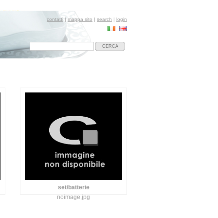
contatti
|
mappa sito
|
search
|
login
CERCA
set/batterie
noimage.jpg