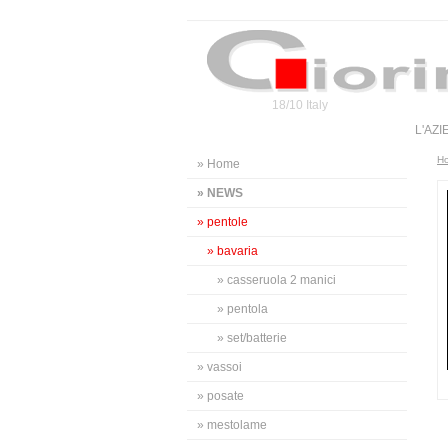
18/10 Italy
L'AZ
H
» Home
» NEWS
» pentole
» bavaria
» casseruola 2 manici
» pentola
» set/batterie
» vassoi
» posate
» mestolame