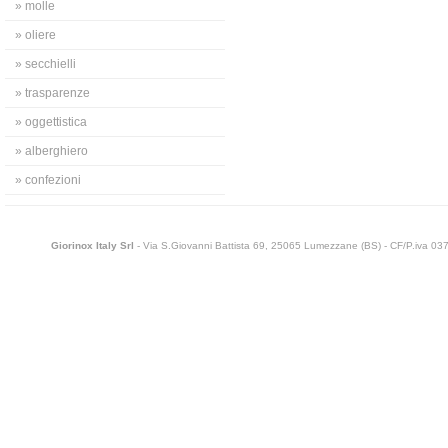
» molle
» oliere
» secchielli
» trasparenze
» oggettistica
» alberghiero
» confezioni
Giorinox Italy Srl
- Via S.Giovanni Battista 69, 25065 Lumezzane (BS) - CF/P.iva 0