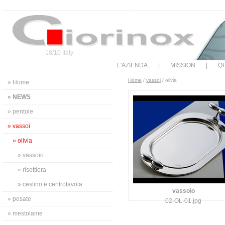
18/10 Italy
L'AZIENDA
|
MISSION
|
QU
Home
/
vassoi
/ olivia
» Home
» NEWS
» pentole
» vassoi
» olivia
» vassoio
» risottiera
» cestino e centrotavola
vassoio
» posate
02-OL-01.jpg
» mestolame