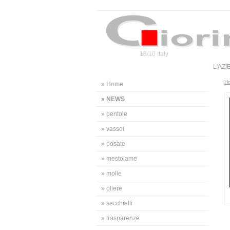
18/10 Italy
L'AZ
H
» Home
» NEWS
» pentole
» vassoi
» posate
» mestolame
» molle
» oliere
» secchielli
» trasparenze