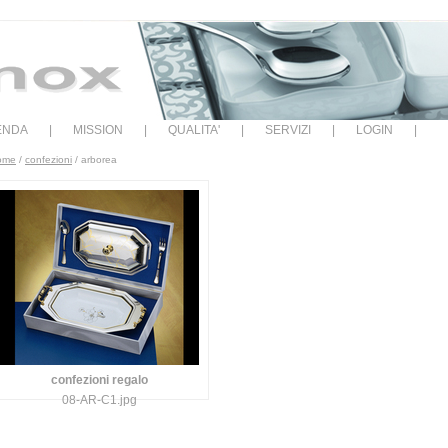
IENDA
|
MISSION
|
QUALITA'
|
SERVIZI
|
LOGIN
|
ome
/
confezioni
/ arborea
confezioni regalo
08-AR-C1.jpg