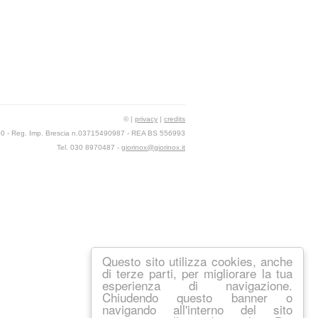
© |
privacy
|
credits
,00 - Reg. Imp. Brescia n.03715490987 - REA BS 556993
Tel. 030 8970487 -
giorinox@giorinox.it
Questo sito utilizza cookies, anche
di terze parti, per migliorare la tua
esperienza di navigazione.
Chiudendo questo banner o
navigando all'interno del sito