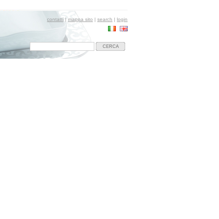
contatti
|
mappa sito
|
search
|
login
CERCA