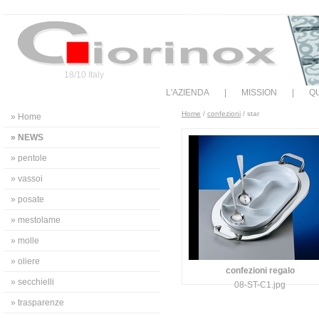
18/10 Italy
L'AZIENDA
|
MISSION
|
QU
Home
/
confezioni
/ star
» Home
» NEWS
» pentole
» vassoi
» posate
» mestolame
» molle
» oliere
confezioni regalo
» secchielli
08-ST-C1.jpg
» trasparenze