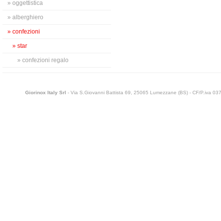
» oggettistica
» alberghiero
» confezioni
» star
» confezioni regalo
Giorinox Italy Srl
- Via S.Giovanni Battista 69, 25065 Lumezzane (BS) - CF/P.iva 0